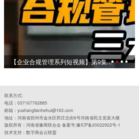
合规管理系列短视频】第9集...
【企业合
联系方式:
电话：037167762885
邮箱：yushanglianhehui@163.com
地址：河南省郑州市金水区邢庄北街6号河南省民主党派大楼
版权所有：河南省豫商联合会 备案号:豫ICP备20022922号-1
技术支持：数字商会云联盟