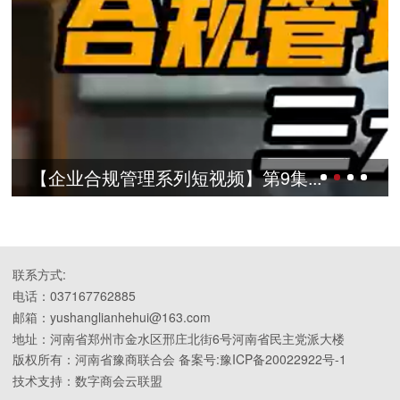
【企业合规管理系列短视频】第9集...
【
联系方式:
电话：037167762885
邮箱：yushanglianhehui@163.com
地址：河南省郑州市金水区邢庄北街6号河南省民主党派大楼
版权所有：河南省豫商联合会 备案号:豫ICP备20022922号-1
技术支持：数字商会云联盟