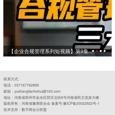
【企业合规管理系列短视频】第9集...
【
联系方式:
电话：037167762885
邮箱：yushanglianhehui@163.com
地址：河南省郑州市金水区邢庄北街6号河南省民主党派大楼
版权所有：河南省豫商联合会 备案号:豫ICP备20022922号-1
技术支持：数字商会云联盟