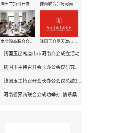
钱国玉主持召开豫商联合会第36次会长办公会议
豫商联合会与河南经贸职业学院签署合作框架协议
河南省豫商联合会召开第35次会长办公会暨党支部扩大会议
钱国玉会见天津市河南商会会长王天洪
钱国玉出席唐山市河南商会成立活动
钱国玉主持召开会长办公会议研究加强和改进豫商联合会建设
钱国玉主持召开会长办公会议总结2026豫商大会相关工作
河南省豫商联合会成功举办“情系桑梓・筑梦空港——全国豫商港区行”活动